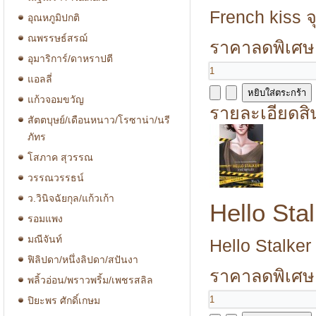
French kiss จ
อุณหภูมิปกติ
ณพรรษธ์สรฌ์
ราคาลดพิเศษ
อุมาริการ์/ดาหราปตี
แอลลี่
แก้วจอมขวัญ
รายละเอียดสิ
สัตตบุษย์/เดือนหนาว/โรซาน่า/นรี
ภัทร
โสภาค สุวรรณ
วรรณวรรธน์
ว.วินิจฉัยกุล/แก้วเก้า
Hello Sta
รอมแพง
มณีจันท์
Hello Stalker
ฟิลิปดา/หนึ่งลิปดา/สปันงา
ราคาลดพิเศษ
พลิ้วอ่อน/พราวพริ้ม/เพชรสลิล
ปิยะพร ศักดิ์เกษม