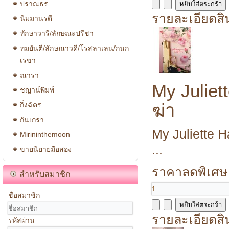
ปราณธร
รายละเอียดสิ
นิมมานรดี
ทักษาวารี/ลักษณะปรีชา
ทมยันตี/ลักษณาวดี/โรสลาเลน/กนก
เรขา
ณารา
My Juliet
ชญาน์พิมพ์
ฆ่า
กิ่งฉัตร
กันเกรา
My Juliette H
Mirininthemoon
...
ขายนิยายมือสอง
ราคาลดพิเศษ
สำหรับสมาชิก
ชื่อสมาชิก
รายละเอียดสิ
รหัสผ่าน