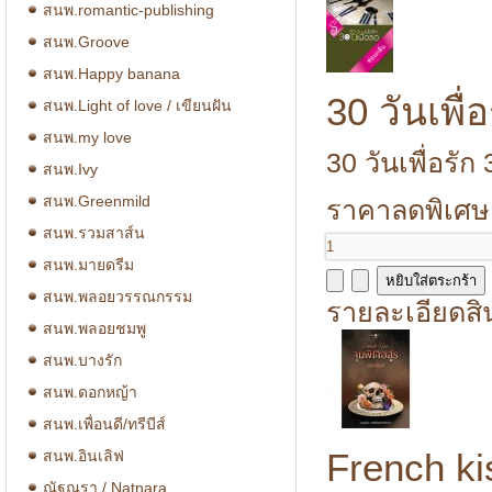
สนพ.romantic-publishing
สนพ.Groove
สนพ.Happy banana
30 วันเพื่อ
สนพ.Light of love / เขียนฝัน
สนพ.my love
30 วันเพื่อรัก 
สนพ.Ivy
สนพ.Greenmild
ราคาลดพิเศษ
สนพ.รวมสาส์น
สนพ.มายดรีม
สนพ.พลอยวรรณกรรม
รายละเอียดสิ
สนพ.พลอยชมพู
สนพ.บางรัก
สนพ.ดอกหญ้า
สนพ.เพื่อนดี/ทรีบีส์
French ki
สนพ.อินเลิฟ
ณัฐณรา / Natnara