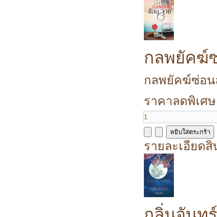
กลพยัคฆ์
กลพยัคฆ์ซ่อนล
ราคาลดพิเศษ
รายละเอียดสิ
กลิ่นจันทร