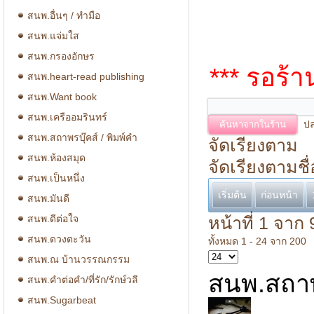
สนพ.อื่นๆ / ทำมือ
สนพ.แจ่มใส
สนพ.กรองอักษร
*** รอร้
สนพ.heart-read publishing
สนพ.Want book
สนพ.เครืออมรินทร์
ปล
สนพ.สถาพรบุ๊คส์ / พิมพ์คำ
จัดเรียงตาม
สนพ.ห้องสมุด
จัดเรียงตามชื่
สนพ.เป็นหนึ่ง
เริ่มต้น
ก่อนหน้า
สนพ.มันดี
สนพ.ดีต่อใจ
หน้าที่ 1 จาก 
สนพ.ดวงตะวัน
ทั้งหมด 1 - 24 จาก 200
สนพ.ณ บ้านวรรณกรรม
สนพ.สถาพร
สนพ.คำต่อคำ/ที่รัก/รักษ์วลี
สนพ.Sugarbeat