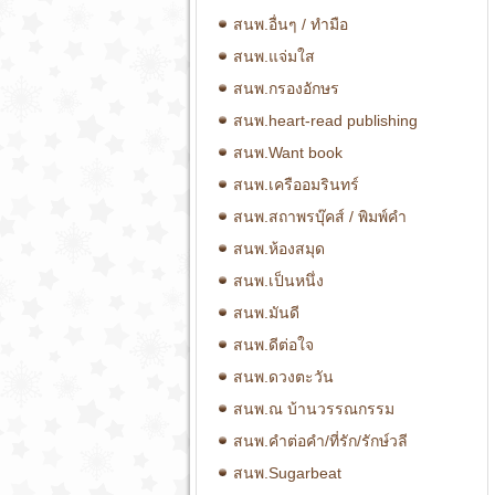
สนพ.อื่นๆ / ทำมือ
สนพ.แจ่มใส
สนพ.กรองอักษร
สนพ.heart-read publishing
สนพ.Want book
สนพ.เครืออมรินทร์
สนพ.สถาพรบุ๊คส์ / พิมพ์คำ
สนพ.ห้องสมุด
สนพ.เป็นหนึ่ง
สนพ.มันดี
สนพ.ดีต่อใจ
สนพ.ดวงตะวัน
สนพ.ณ บ้านวรรณกรรม
สนพ.คำต่อคำ/ที่รัก/รักษ์วลี
สนพ.Sugarbeat