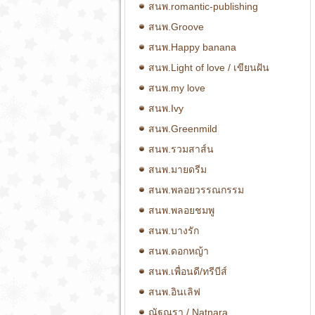
สนพ.romantic-publishing
สนพ.Groove
สนพ.Happy banana
สนพ.Light of love / เขียนฝัน
สนพ.my love
สนพ.Ivy
สนพ.Greenmild
สนพ.รวมสาส์น
สนพ.มายดรีม
สนพ.พลอยวรรณกรรม
สนพ.พลอยชมพู
สนพ.บางรัก
สนพ.ดอกหญ้า
สนพ.เพื่อนดี/ทรีบีส์
สนพ.อินเลิฟ
ณัฐณรา / Natnara