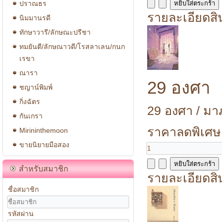
ปราณธร
รายละเอียดสิ
นิมมานรดี
ทักษาวารี/ลักษณะปรีชา
ทมยันตี/ลักษณาวดี/โรสลาเลน/กนก
เรขา
ณารา
29 องศา
ชญาน์พิมพ์
กิ่งฉัตร
29 องศา / มาภ
กันเกรา
ราคาลดพิเศษ
Mirininthemoon
ขายนิยายมือสอง
สำหรับสมาชิก
รายละเอียดสิ
ชื่อสมาชิก
รหัสผ่าน