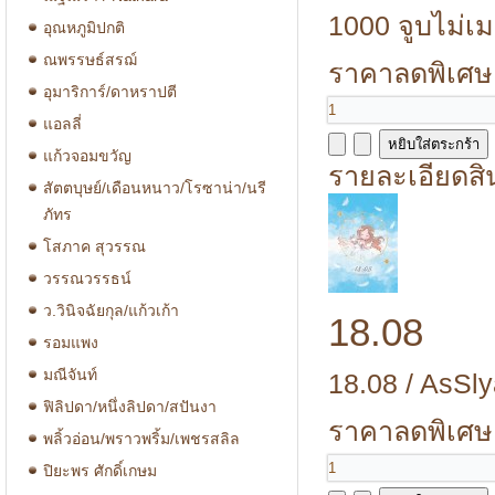
1000 จูบไม่เมา
อุณหภูมิปกติ
ณพรรษธ์สรฌ์
ราคาลดพิเศษ
อุมาริการ์/ดาหราปตี
แอลลี่
แก้วจอมขวัญ
รายละเอียดสิ
สัตตบุษย์/เดือนหนาว/โรซาน่า/นรี
ภัทร
โสภาค สุวรรณ
วรรณวรรธน์
ว.วินิจฉัยกุล/แก้วเก้า
18.08
รอมแพง
มณีจันท์
18.08 / AsSly
ฟิลิปดา/หนึ่งลิปดา/สปันงา
ราคาลดพิเศษ
พลิ้วอ่อน/พราวพริ้ม/เพชรสลิล
ปิยะพร ศักดิ์เกษม