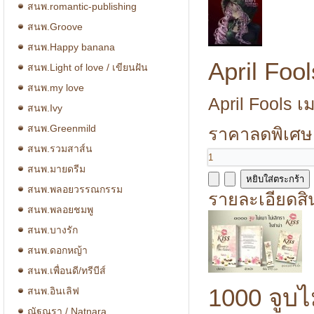
สนพ.romantic-publishing
สนพ.Groove
สนพ.Happy banana
April Fo
สนพ.Light of love / เขียนฝัน
สนพ.my love
April Fools เ
สนพ.Ivy
สนพ.Greenmild
ราคาลดพิเศษ
สนพ.รวมสาส์น
สนพ.มายดรีม
สนพ.พลอยวรรณกรรม
รายละเอียดสิ
สนพ.พลอยชมพู
สนพ.บางรัก
สนพ.ดอกหญ้า
สนพ.เพื่อนดี/ทรีบีส์
1000 จูบไ
สนพ.อินเลิฟ
ณัฐณรา / Natnara