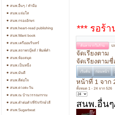
สนพ.อื่นๆ / ทำมือ
สนพ.แจ่มใส
สนพ.กรองอักษร
*** รอร้
สนพ.heart-read publishing
สนพ.Want book
สนพ.เครืออมรินทร์
ปล
สนพ.สถาพรบุ๊คส์ / พิมพ์คำ
จัดเรียงตาม
สนพ.ห้องสมุด
จัดเรียงตามชื่
สนพ.เป็นหนึ่ง
เริ่มต้น
ก่อนหน้า
สนพ.มันดี
สนพ.ดีต่อใจ
หน้าที่ 1 จาก 
สนพ.ดวงตะวัน
ทั้งหมด 1 - 24 จาก 526
สนพ.ณ บ้านวรรณกรรม
สนพ.อื่นๆ
สนพ.คำต่อคำ/ที่รัก/รักษ์วลี
สนพ.Sugarbeat