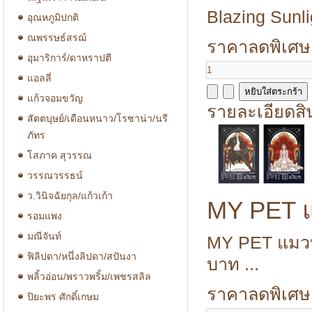
Blazing Sunlig
อุณหภูมิปกติ
ณพรรษธ์สรฌ์
ราคาลดพิเศษ
อุมาริการ์/ดาหราปตี
แอลลี่
แก้วจอมขวัญ
รายละเอียดสิ
สัตตบุษย์/เดือนหนาว/โรซาน่า/นรี
ภัทร
โสภาค สุวรรณ
วรรณวรรธน์
ว.วินิจฉัยกุล/แก้วเก้า
MY PET แ
รอมแพง
มณีจันท์
MY PET แมวน้
ฟิลิปดา/หนึ่งลิปดา/สปันงา
บาท ...
พลิ้วอ่อน/พราวพริ้ม/เพชรสลิล
ราคาลดพิเศษ
ปิยะพร ศักดิ์เกษม