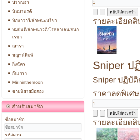
ปราณธร
นิมมานรดี
รายละเอียดสิ
ทักษาวารี/ลักษณะปรีชา
ทมยันตี/ลักษณาวดี/โรสลาเลน/กนก
เรขา
ณารา
ชญาน์พิมพ์
Sniper ปฏิ
กิ่งฉัตร
กันเกรา
Sniper ปฏิบัติ
Mirininthemoon
ขายนิยายมือสอง
ราคาลดพิเศษ
สำหรับสมาชิก
ชื่อสมาชิก
รายละเอียดสิ
รหัสผ่าน