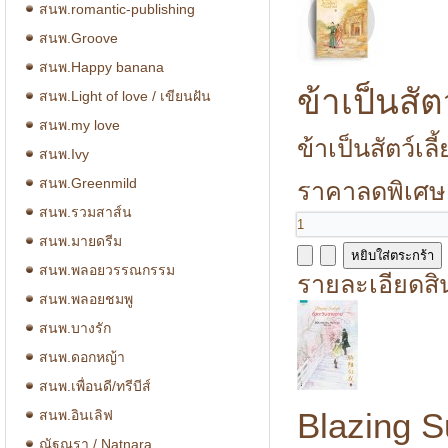
สนพ.romantic-publishing
สนพ.Groove
สนพ.Happy banana
ข้าเป็นสัต
สนพ.Light of love / เขียนฝัน
สนพ.my love
ข้าเป็นสัตว์เลี
สนพ.Ivy
สนพ.Greenmild
ราคาลดพิเศษ
สนพ.รวมสาส์น
สนพ.มายดรีม
สนพ.พลอยวรรณกรรม
รายละเอียดสิ
สนพ.พลอยชมพู
สนพ.บางรัก
สนพ.ดอกหญ้า
สนพ.เพื่อนดี/ทรีบีส์
Blazing S
สนพ.อินเลิฟ
ณัฐณรา / Natnara