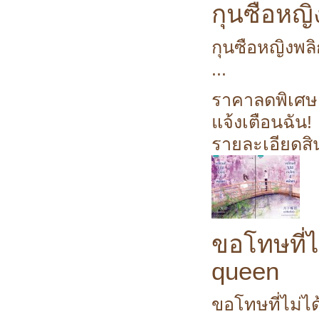
กุนซือหญ
กุนซือหญิงพล
...
ราคาลดพิเศษ
แจ้งเตือนฉัน!
รายละเอียดสิ
ขอโทษที่ไ
queen
ขอโทษที่ไม่ได