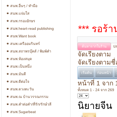
สนพ.อื่นๆ / ทำมือ
สนพ.แจ่มใส
สนพ.กรองอักษร
*** รอร้
สนพ.heart-read publishing
สนพ.Want book
สนพ.เครืออมรินทร์
ปล
สนพ.สถาพรบุ๊คส์ / พิมพ์คำ
จัดเรียงตาม
สนพ.ห้องสมุด
จัดเรียงตามชื่
สนพ.เป็นหนึ่ง
เริ่มต้น
ก่อนหน้า
สนพ.มันดี
สนพ.ดีต่อใจ
หน้าที่ 1 จาก 
สนพ.ดวงตะวัน
ทั้งหมด 1 - 24 จาก 269
สนพ.ณ บ้านวรรณกรรม
นิยายจีน
สนพ.คำต่อคำ/ที่รัก/รักษ์วลี
สนพ.Sugarbeat