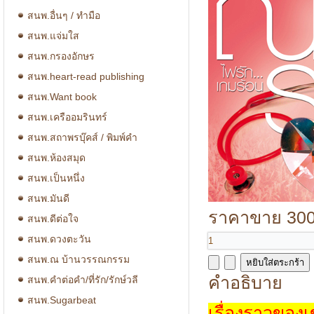
สนพ.อื่นๆ / ทำมือ
สนพ.แจ่มใส
สนพ.กรองอักษร
สนพ.heart-read publishing
สนพ.Want book
สนพ.เครืออมรินทร์
สนพ.สถาพรบุ๊คส์ / พิมพ์คำ
สนพ.ห้องสมุด
สนพ.เป็นหนึ่ง
สนพ.มันดี
ราคาขาย
300
สนพ.ดีต่อใจ
สนพ.ดวงตะวัน
สนพ.ณ บ้านวรรณกรรม
คำอธิบาย
สนพ.คำต่อคำ/ที่รัก/รักษ์วลี
สนพ.Sugarbeat
เรื่องราวของเ