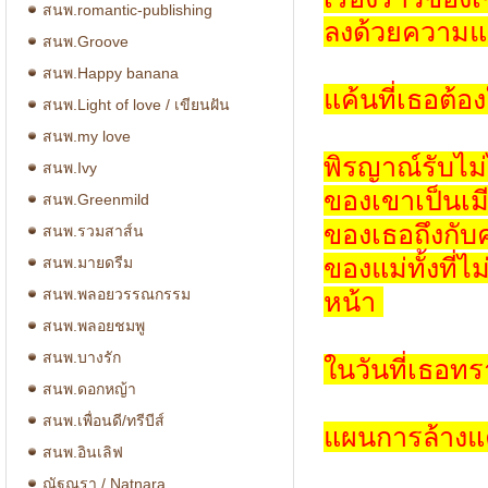
สนพ.romantic-publishing
ลงด้วยความแ
สนพ.Groove
สนพ.Happy banana
แค้นที่เธอต้
สนพ.Light of love / เขียนฝัน
สนพ.my love
พิรญาณ์รับไม่
สนพ.Ivy
ของเขาเป็นเมี
สนพ.Greenmild
ของเธอถึงกับค
สนพ.รวมสาส์น
ของแม่ทั้งที
สนพ.มายดรีม
สนพ.พลอยวรรณกรรม
หน้า
สนพ.พลอยชมพู
สนพ.บางรัก
ในวันที่เธอทร
สนพ.ดอกหญ้า
สนพ.เพื่อนดี/ทรีบีส์
แผนการล้างแค้
สนพ.อินเลิฟ
ณัฐณรา / Natnara