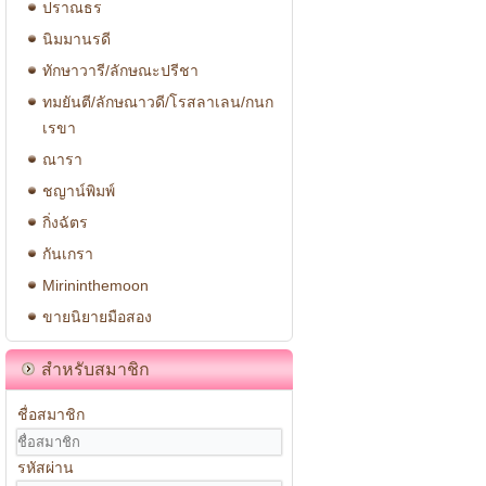
ปราณธร
นิมมานรดี
ทักษาวารี/ลักษณะปรีชา
ทมยันตี/ลักษณาวดี/โรสลาเลน/กนก
เรขา
ณารา
ชญาน์พิมพ์
กิ่งฉัตร
กันเกรา
Mirininthemoon
ขายนิยายมือสอง
สำหรับสมาชิก
ชื่อสมาชิก
รหัสผ่าน