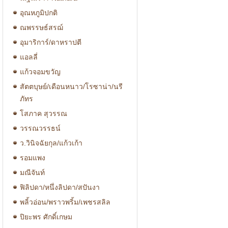
อุณหภูมิปกติ
ณพรรษธ์สรฌ์
อุมาริการ์/ดาหราปตี
แอลลี่
แก้วจอมขวัญ
สัตตบุษย์/เดือนหนาว/โรซาน่า/นรี
ภัทร
โสภาค สุวรรณ
วรรณวรรธน์
ว.วินิจฉัยกุล/แก้วเก้า
รอมแพง
มณีจันท์
ฟิลิปดา/หนึ่งลิปดา/สปันงา
พลิ้วอ่อน/พราวพริ้ม/เพชรสลิล
ปิยะพร ศักดิ์เกษม