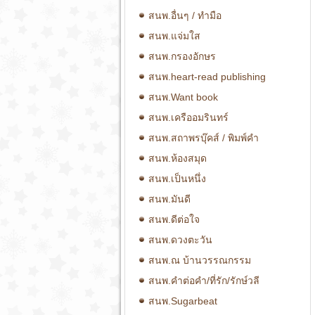
สนพ.อื่นๆ / ทำมือ
สนพ.แจ่มใส
สนพ.กรองอักษร
สนพ.heart-read publishing
สนพ.Want book
สนพ.เครืออมรินทร์
สนพ.สถาพรบุ๊คส์ / พิมพ์คำ
สนพ.ห้องสมุด
สนพ.เป็นหนึ่ง
สนพ.มันดี
สนพ.ดีต่อใจ
สนพ.ดวงตะวัน
สนพ.ณ บ้านวรรณกรรม
สนพ.คำต่อคำ/ที่รัก/รักษ์วลี
สนพ.Sugarbeat