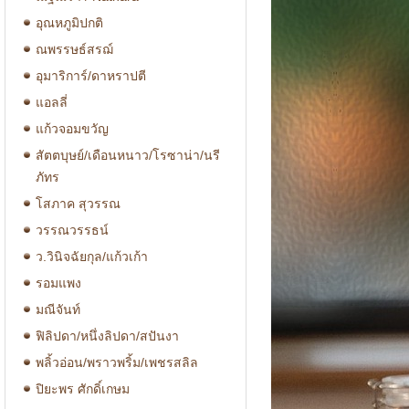
อุณหภูมิปกติ
ณพรรษธ์สรฌ์
อุมาริการ์/ดาหราปตี
แอลลี่
แก้วจอมขวัญ
สัตตบุษย์/เดือนหนาว/โรซาน่า/นรี
ภัทร
โสภาค สุวรรณ
วรรณวรรธน์
ว.วินิจฉัยกุล/แก้วเก้า
รอมแพง
มณีจันท์
ฟิลิปดา/หนึ่งลิปดา/สปันงา
พลิ้วอ่อน/พราวพริ้ม/เพชรสลิล
ปิยะพร ศักดิ์เกษม