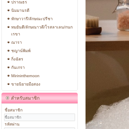
ปราณธร
นิมมานรดี
ทักษาวารี/ลักษณะปรีชา
ทมยันตี/ลักษณาวดี/โรสลาเลน/กนก
เรขา
ณารา
ชญาน์พิมพ์
กิ่งฉัตร
กันเกรา
Mirininthemoon
ขายนิยายมือสอง
สำหรับสมาชิก
ชื่อสมาชิก
รหัสผ่าน