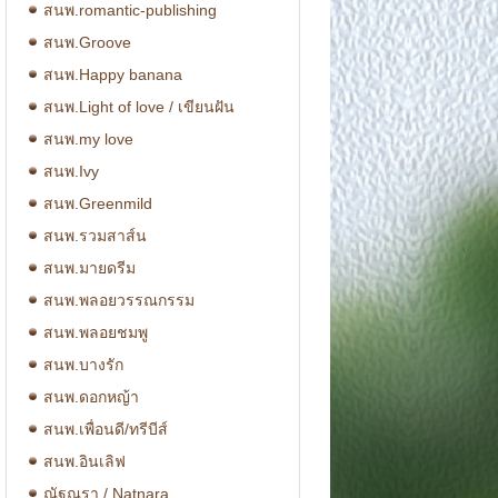
สนพ.romantic-publishing
สนพ.Groove
สนพ.Happy banana
สนพ.Light of love / เขียนฝัน
สนพ.my love
สนพ.Ivy
สนพ.Greenmild
สนพ.รวมสาส์น
สนพ.มายดรีม
สนพ.พลอยวรรณกรรม
สนพ.พลอยชมพู
สนพ.บางรัก
สนพ.ดอกหญ้า
สนพ.เพื่อนดี/ทรีบีส์
สนพ.อินเลิฟ
ณัฐณรา / Natnara