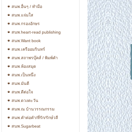
สนพ.อื่นๆ / ทำมือ
สนพ.แจ่มใส
สนพ.กรองอักษร
สนพ.heart-read publishing
สนพ.Want book
สนพ.เครืออมรินทร์
สนพ.สถาพรบุ๊คส์ / พิมพ์คำ
สนพ.ห้องสมุด
สนพ.เป็นหนึ่ง
สนพ.มันดี
สนพ.ดีต่อใจ
สนพ.ดวงตะวัน
สนพ.ณ บ้านวรรณกรรม
สนพ.คำต่อคำ/ที่รัก/รักษ์วลี
สนพ.Sugarbeat