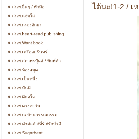
ได้นะ!1-2 / เ
สนพ.อื่นๆ / ทำมือ
สนพ.แจ่มใส
สนพ.กรองอักษร
สนพ.heart-read publishing
สนพ.Want book
สนพ.เครืออมรินทร์
สนพ.สถาพรบุ๊คส์ / พิมพ์คำ
สนพ.ห้องสมุด
สนพ.เป็นหนึ่ง
สนพ.มันดี
สนพ.ดีต่อใจ
สนพ.ดวงตะวัน
สนพ.ณ บ้านวรรณกรรม
สนพ.คำต่อคำ/ที่รัก/รักษ์วลี
สนพ.Sugarbeat