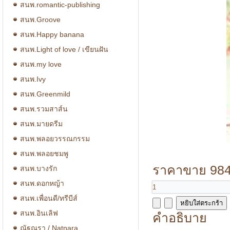
สนพ.romantic-publishing
สนพ.Groove
สนพ.Happy banana
สนพ.Light of love / เขียนฝัน
สนพ.my love
สนพ.Ivy
สนพ.Greenmild
สนพ.รวมสาส์น
สนพ.มายดรีม
สนพ.พลอยวรรณกรรม
สนพ.พลอยชมพู
ราคาขาย
984
สนพ.บางรัก
สนพ.ดอกหญ้า
สนพ.เพื่อนดี/ทรีบีส์
สนพ.อินเลิฟ
คำอธิบาย
ณัฐณรา / Natnara