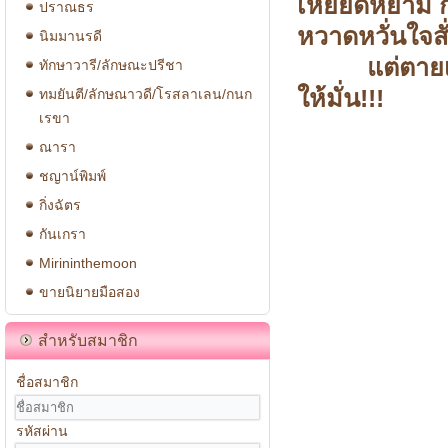
เหยียดหยาม กล
ปราณธร
หวาดหวั่นใจสั
นิมมานรดี
แต่ตายเป็นตา
ทักษาวารี/ลักษณะปรีชา
ให้มั่น!!!
ทมยันตี/ลักษณาวดี/โรสลาเลน/กนก
เรขา
ณารา
ชญาน์พิมพ์
กิ่งฉัตร
กันเกรา
Mirininthemoon
ขายนิยายมือสอง
สำหรับสมาชิก
ชื่อสมาชิก
รหัสผ่าน