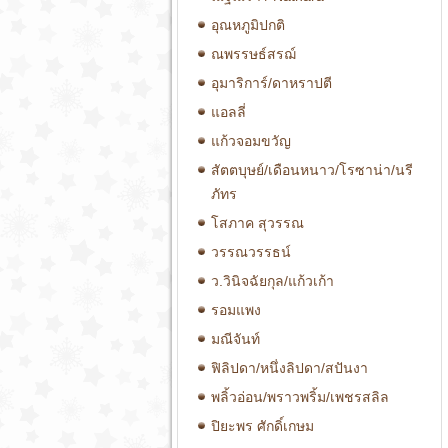
อุณหภูมิปกติ
ณพรรษธ์สรฌ์
อุมาริการ์/ดาหราปตี
แอลลี่
แก้วจอมขวัญ
สัตตบุษย์/เดือนหนาว/โรซาน่า/นรี
ภัทร
โสภาค สุวรรณ
วรรณวรรธน์
ว.วินิจฉัยกุล/แก้วเก้า
รอมแพง
มณีจันท์
ฟิลิปดา/หนึ่งลิปดา/สปันงา
พลิ้วอ่อน/พราวพริ้ม/เพชรสลิล
ปิยะพร ศักดิ์เกษม