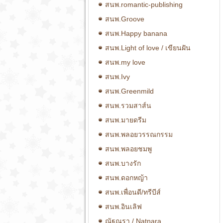
สนพ.romantic-publishing
สนพ.Groove
สนพ.Happy banana
สนพ.Light of love / เขียนฝัน
สนพ.my love
สนพ.Ivy
สนพ.Greenmild
สนพ.รวมสาส์น
สนพ.มายดรีม
สนพ.พลอยวรรณกรรม
สนพ.พลอยชมพู
สนพ.บางรัก
สนพ.ดอกหญ้า
สนพ.เพื่อนดี/ทรีบีส์
สนพ.อินเลิฟ
ณัฐณรา / Natnara