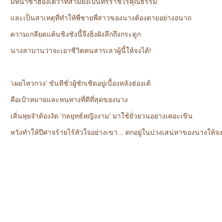
มิหนำซ้ำฮ่องเต้ว่าที่สามียังเป็นทรราชไร้คุณธรรม
และเป็นสาเหตุที่ทำให้พี่ชายพี่สาวของนางต้องตายอย่างอนาถ
ความเกลียดแค้นชิงชังนี้จึงยิ่งฝังลึกถึงกระดูก
นางสาบานว่าจะเอาชีวิตคนสารเลวผู้นี้ให้จงได้!
‘เผยไหวกวง’ ขันทีชั่วผู้ชักเชิดอยู่เบื้องหลังฮ่องเต้
คือเป้าหมายและหนทางที่ดีที่สุดของนาง
เสิ่นหุยจำต้องงัด ‘กลยุทธ์หญิงงาม’ มาใช้ยั่วยวนอย่างเคอะเขิน
หวังทำให้ปีศาจร้ายไร้หัวใจอย่างเขา... ตกอยู่ในบ่วงเสน่หาของนางให้จง