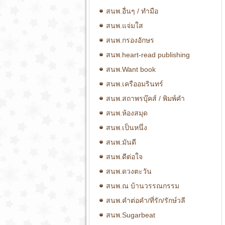
สนพ.อื่นๆ / ทำมือ
สนพ.แจ่มใส
สนพ.กรองอักษร
สนพ.heart-read publishing
สนพ.Want book
สนพ.เครืออมรินทร์
สนพ.สถาพรบุ๊คส์ / พิมพ์คำ
สนพ.ห้องสมุด
สนพ.เป็นหนึ่ง
สนพ.มันดี
สนพ.ดีต่อใจ
สนพ.ดวงตะวัน
สนพ.ณ บ้านวรรณกรรม
สนพ.คำต่อคำ/ที่รัก/รักษ์วลี
สนพ.Sugarbeat