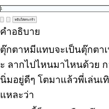
คำอธิบาย
ตุ๊กตาหมีแทบจะเป็นตุ๊กตา
ะ ลากไปไหนมาไหนด้วย กล
นิ่มอยู่ดีๆ โตมาแล้วพี่เล่นเ
แหละว่า